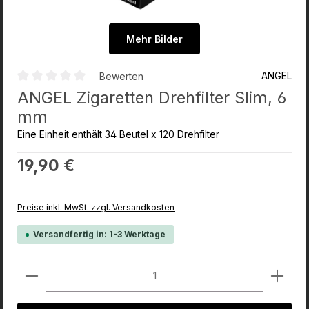
Mehr Bilder
ANGEL
Bewerten
Durchschnittliche Bewertung von 0 von 5 Sternen
ANGEL Zigaretten Drehfilter Slim, 6
mm
Eine Einheit enthält 34 Beutel x 120 Drehfilter
Regulärer Preis:
19,90 €
Preise inkl. MwSt. zzgl. Versandkosten
Versandfertig in: 1-3 Werktage
Produkt Anzahl: Gib den gewünschten Wert ein od