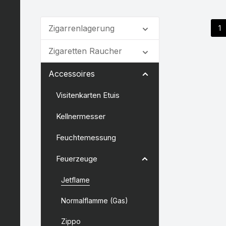
Zigarrenlagerung
1
Se
Zigaretten Raucher
Accessoires
Visitenkarten Etuis
Kellnermesser
Feuchtemessung
Feuerzeuge
Jetflame
Normalflamme (Gas)
Zippo