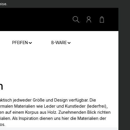
ise.
Warenkorb e
PFEIFEN
B-WARE
n
aktisch jedweder Größe und Design verfügbar. Die
rmalen Materialien wie Leder und Kunstleder (lederfrei),
en auf einem Korpus aus Holz. Zunehmenden Blick richten
alien. Als Inspiration dienen uns hier die Materialien der
os.