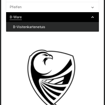
Pfeifen
B-Ware
B-Visitenkartenetuis