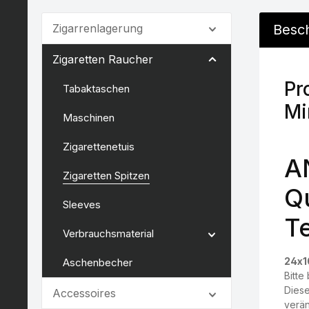
Zigarrenlagerung
Besc
Zigaretten Raucher
Pr
Tabaktaschen
Mi
Maschinen
Zigarettenetuis
AN
Zigaretten Spitzen
Q
Sleeves
Te
Verbrauchsmaterial
24x10
Aschenbecher
Bitte
Diese
Accessoires
verän