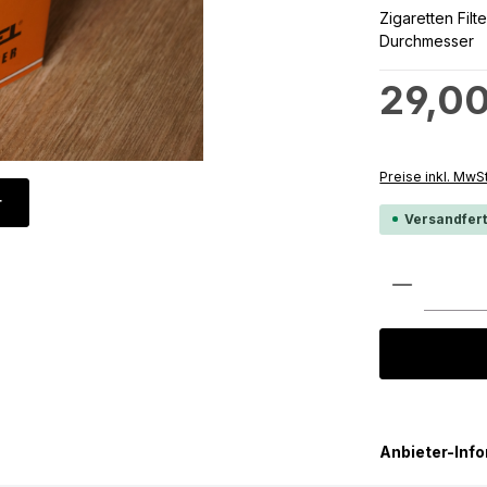
Zigaretten Filt
Durchmesser
Regulärer Preis
29,00
Preise inkl. MwS
r
Versandfert
Produkt 
Anbieter-Inf