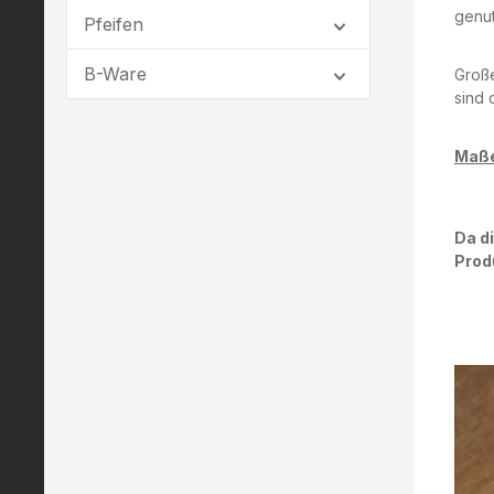
genut
Pfeifen
B-Ware
Große
sind 
Maße
Da di
Prod