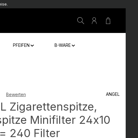
ise.
Warenkorb e
PFEIFEN
B-WARE
ANGEL
Bewerten
che Bewertung von 0 von 5 Sternen
 Zigarettenspitze,
spitze Minifilter 24x10
 = 240 Filter