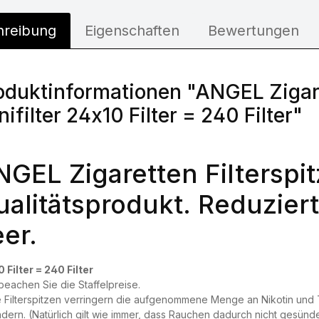
hreibung
Eigenschaften
Bewertungen
oduktinformationen "ANGEL Zigaret
nifilter 24x10 Filter = 240 Filter"
GEL Zigaretten Filterspi
ualitätsprodukt. Reduzier
er.
 Filter = 240 Filter
 beachen Sie die Staffelpreise.
 Filterspitzen verringern die aufgenommene Menge an Nikotin und
dern. (Natürlich gilt wie immer, dass Rauchen dadurch nicht gesünder