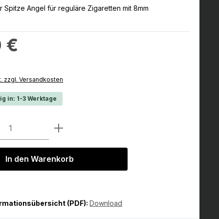
er Spitze Angel für reguläre Zigaretten mit 8mm
:
 €
t. zzgl. Versandkosten
ig in: 1-3 Werktage
Anzahl: Gib den gewünschten Wert ein 
In den Warenkorb
ormationsübersicht (PDF):
Download