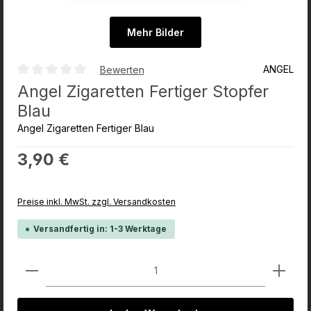
Mehr Bilder
ANGEL
Bewerten
Durchschnittliche Bewertung von 0 von 5 Sternen
Angel Zigaretten Fertiger Stopfer
Blau
Angel Zigaretten Fertiger Blau
Regulärer Preis:
3,90 €
Preise inkl. MwSt. zzgl. Versandkosten
Versandfertig in: 1-3 Werktage
Produkt Anzahl: Gib den gewünschten Wert ein od