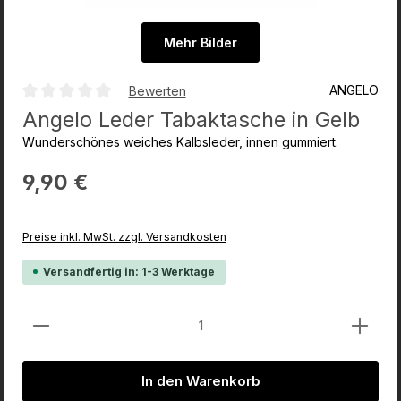
Mehr Bilder
ANGELO
Bewerten
Durchschnittliche Bewertung von 0 von 5 Sternen
Angelo Leder Tabaktasche in Gelb
Wunderschönes weiches Kalbsleder, innen gummiert.
Regulärer Preis:
9,90 €
Preise inkl. MwSt. zzgl. Versandkosten
Versandfertig in: 1-3 Werktage
Produkt Anzahl: Gib den gewünschten Wert ein od
In den Warenkorb