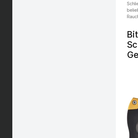
Schli
belie
Rauch
Bi
Sc
Ge