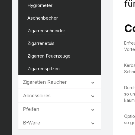
fü
Hygrometer
Aschenbecher
C
Zigarrenschneider
Zigarrenetuis
Erfre
Vortei
Zigarren Feuerzeuge
Kerbs
Zigarrenspitzen
Schni
Zigaretten Raucher
Durch
so un
Accessoires
kaum 
Pfeifen
Optio
B-Ware
so gr