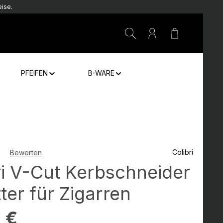
ise.
Warenkorb e
PFEIFEN
B-WARE
Colibri
Bewerten
che Bewertung von 0 von 5 Sternen
ri V-Cut Kerbschneider
ter für Zigarren
:
 €