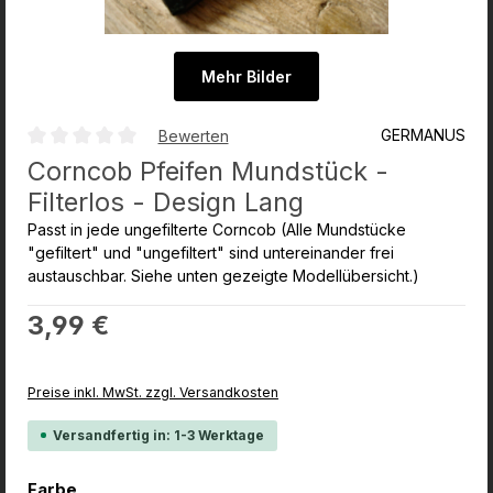
Mehr Bilder
GERMANUS
Bewerten
Durchschnittliche Bewertung von 0 von 5 Sternen
Corncob Pfeifen Mundstück -
Filterlos - Design Lang
Passt in jede ungefilterte Corncob (Alle Mundstücke
"gefiltert" und "ungefiltert" sind untereinander frei
austauschbar. Siehe unten gezeigte Modellübersicht.)
Regulärer Preis:
3,99 €
Preise inkl. MwSt. zzgl. Versandkosten
Versandfertig in: 1-3 Werktage
auswählen
Farbe