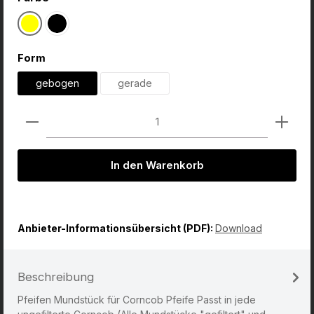
Gelb
Schwarz
auswählen
Form
gebogen
gerade
Produkt Anzahl: Gib den gewünschten Wert ein od
In den Warenkorb
Anbieter-Informationsübersicht (PDF):
Download
Beschreibung
Pfeifen Mundstück für Corncob Pfeife Passt in jede