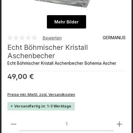
Mehr Bilder
GERMANUS
Bewerten
Durchschnittliche Bewertung von 0 von 5 Sternen
Echt Böhmischer Kristall
Aschenbecher
Echt Böhmischer Kristall Aschenbecher Bohemia Ascher
Regulärer Preis:
49,00 €
Preise inkl. MwSt. zzgl. Versandkosten
Versandfertig in: 1-3 Werktage
Produkt Anzahl: Gib den gewünschten Wert ein od