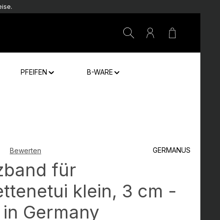
ise.
Warenkorb e
PFEIFEN
B-WARE
GERMANUS
Bewerten
che Bewertung von 0 von 5 Sternen
zband für
ttenetui klein, 3 cm -
 in Germany