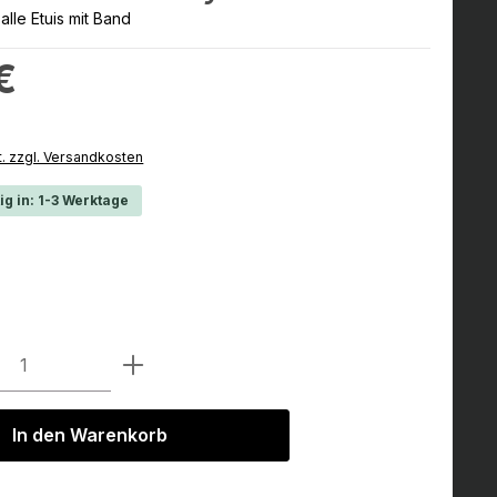
alle Etuis mit Band
:
€
t. zzgl. Versandkosten
ig in: 1-3 Werktage
hlen
ist zurzeit nicht verfügbar.)
Anzahl: Gib den gewünschten Wert ein 
In den Warenkorb