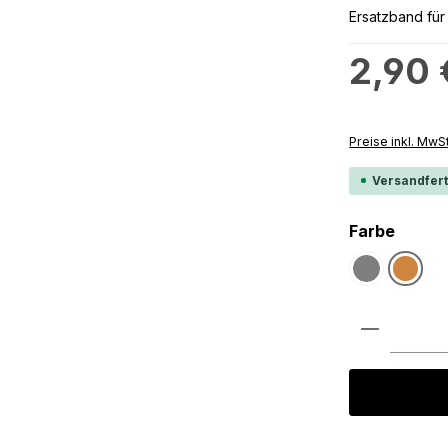
Ersatzband für 
Regulärer Preis
2,90 
Preise inkl. MwS
Versandfert
auswä
Farbe
Schwarz
Braun
(Diese Option 
Produkt 