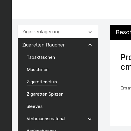
Zigarrenlagerung
Besc
Zigaretten Raucher
Pr
Tabaktaschen
cm
Maschinen
Zigarettenetuis
Ersat
Zigaretten Spitzen
Sleeves
Verbrauchsmaterial
Aschenbecher