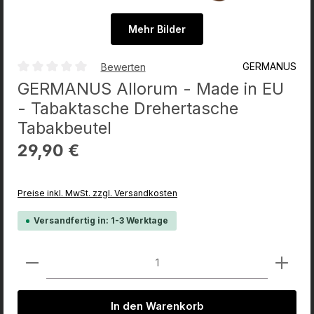
Mehr Bilder
GERMANUS
Bewerten
Durchschnittliche Bewertung von 0 von 5 Sternen
GERMANUS Allorum - Made in EU
- Tabaktasche Drehertasche
Tabakbeutel
Regulärer Preis:
29,90 €
Preise inkl. MwSt. zzgl. Versandkosten
Versandfertig in: 1-3 Werktage
Produkt Anzahl: Gib den gewünschten Wert ein od
In den Warenkorb