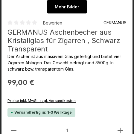
Mehr Bilder
GERMANUS
Bewerten
Durchschnittliche Bewertung von 0 von 5 Sternen
GERMANUS Aschenbecher aus
Kristallglas für Zigarren , Schwarz
Transparent
Der Ascher ist aus massivem Glas gefertigt und bietet vier
Zigarren Ablagen. Das Gewicht beträgt rund 3500g. In
schwarz bzw. transparentem Glas.
Regulärer Preis:
99,00 €
Preise inkl. MwSt. zzgl. Versandkosten
Versandfertig in: 1-3 Werktage
Produkt Anzahl: Gib den gewünschten Wert ein od