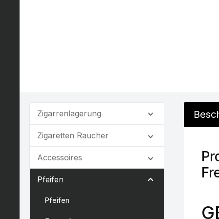
Zigarrenlagerung
Besc
Zigaretten Raucher
Pr
Accessoires
Fr
Pfeifen
Pfeifen
G