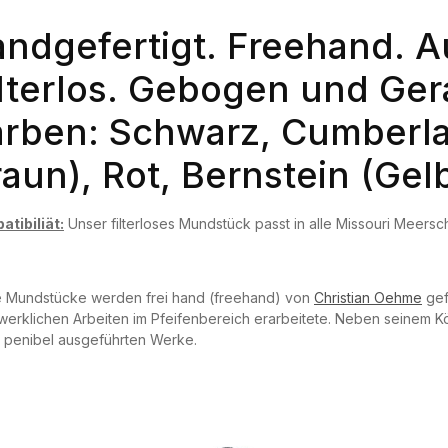
andgefertigt. Freehand. A
lterlos. Gebogen und Gera
arben: Schwarz, Cumberl
aun), Rot, Bernstein (Gelb
tibiliät:
Unser filterloses Mundstück passt in alle Missouri Meer
e Mundstücke werden frei hand (freehand) von
Christian Oehme
gef
erklichen Arbeiten im Pfeifenbereich erarbeitete. Neben seinem Kö
 penibel ausgeführten Werke.