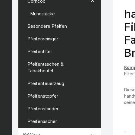
Corncob
h
Mundstücke
Fi
Besondere Pfeifen
F
Pfeifenreiniger
Br
Pfeifenfilter
Pfeifentaschen &
Kompa
Tabakbeutel
Filter.
Pfeifenfeuerzeug
Dies
Pfeifenstopfer
handw
seine
Pfeifenständer
Pfeifenascher
B-Ware