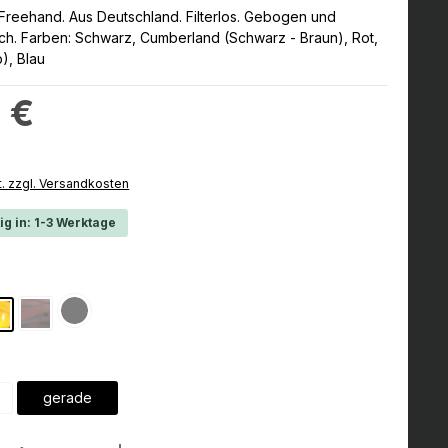
 Freehand. Aus Deutschland. Filterlos. Gebogen und
ich. Farben: Schwarz, Cumberland (Schwarz - Braun), Rot,
), Blau
:
 €
t. zzgl. Versandkosten
ig in: 1-3 Werktage
hlen
Schwarz
Option ist zurzeit nicht verfügbar.)
(Diese Option ist zurzeit nicht verfügbar.)
Cumberland
Bernstein
(Diese Option ist zurzeit nicht verfügbar.)
hlen
gerade
Option ist zurzeit nicht verfügbar.)
Anzahl: Gib den gewünschten Wert ein 