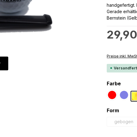
handgefertigt.
Gerade erhältl
Bernstein (Gelb
Regulärer Preis
29,90
Preise inkl. MwS
r
Versandfert
auswä
Farbe
Rot
Blau
(Diese 
auswä
Form
gebogen
(Diese 
Produkt 