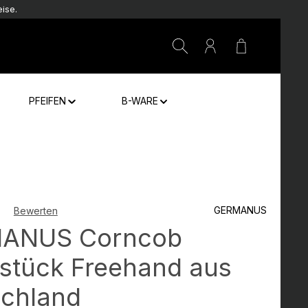
ise.
Warenkorb e
PFEIFEN
B-WARE
GERMANUS
Bewerten
che Bewertung von 0 von 5 Sternen
ANUS Corncob
stück Freehand aus
chland