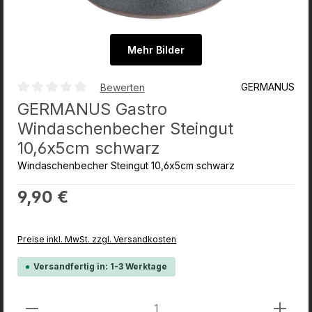
Mehr Bilder
GERMANUS
Bewerten
Durchschnittliche Bewertung von 0 von 5 Sternen
GERMANUS Gastro
Windaschenbecher Steingut
10,6x5cm schwarz
Windaschenbecher Steingut 10,6x5cm schwarz
Regulärer Preis:
9,90 €
Preise inkl. MwSt. zzgl. Versandkosten
Versandfertig in: 1-3 Werktage
Produkt Anzahl: Gib den gewünschten Wert ein od