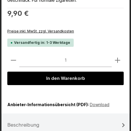
Geschmack. Für normale Zigaretten.
Regulärer Preis:
9,90 €
Preise inkl. MwSt. zzgl. Versandkosten
Versandfertig in: 1-3 Werktage
Produkt Anzahl: Gib den gewünschten Wert ein od
In den Warenkorb
Anbieter-Informationsübersicht (PDF):
Download
Beschreibung