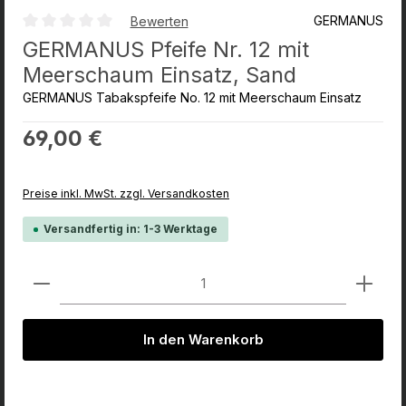
GERMANUS
Bewerten
Durchschnittliche Bewertung von 0 von 5 Sternen
GERMANUS Pfeife Nr. 12 mit
Meerschaum Einsatz, Sand
GERMANUS Tabakspfeife No. 12 mit Meerschaum Einsatz
Regulärer Preis:
69,00 €
Preise inkl. MwSt. zzgl. Versandkosten
Versandfertig in: 1-3 Werktage
Produkt Anzahl: Gib den gewünschten Wert ein od
In den Warenkorb