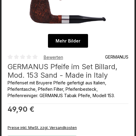
Mehr Bilder
GERMANUS
Bewerten
Durchschnittliche Bewertung von 0 von 5 Sternen
GERMANUS Pfeife im Set Billard,
Mod. 153 Sand - Made in Italy
Pfeifenset mit Bruyere Pfeife gefertigt aus Italien,
Pfeifentasche, Pfeifen Filter, Pfeifenbesteck,
Pfeifenreiniger. GERMANUS Tabak Pfeife, Modell 153.
Regulärer Preis:
49,90 €
Preise inkl. MwSt. zzgl. Versandkosten