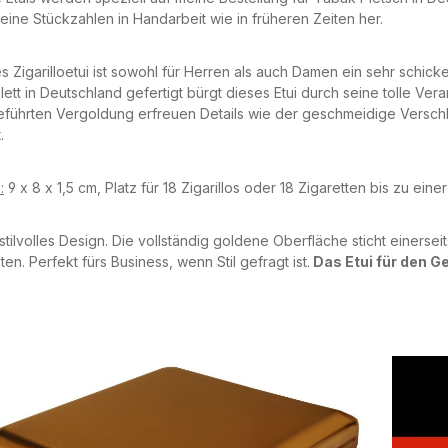
leine Stückzahlen in Handarbeit wie in früheren Zeiten her.
s Zigarilloetui ist sowohl für Herren als auch Damen ein sehr schic
ett in Deutschland gefertigt bürgt dieses Etui durch seine tolle Ver
führten Vergoldung erfreuen Details wie der geschmeidige Verschl
.
:
9 x 8 x 1,5 cm, Platz für 18 Zigarillos oder 18 Zigaretten bis zu ein
stilvolles Design. Die vollständig goldene Oberfläche sticht einerseits
ten. Perfekt fürs Business, wenn Stil gefragt ist.
Das Etui für den G