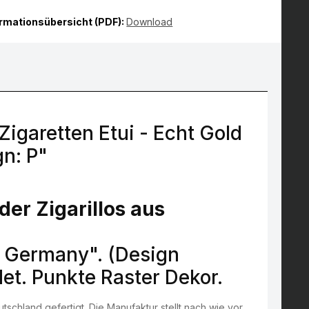
ormationsübersicht (PDF):
Download
garetten Etui - Echt Gold
n: P"
der Zigarillos aus
n Germany". (Design
det. Punkte Raster Dekor.
tschland gefertigt. Die Manufaktur stellt nach wie vor