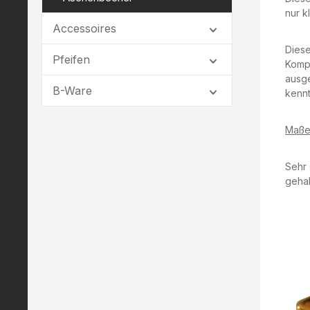
nur k
Accessoires
Diese
Pfeifen
Kompl
ausge
B-Ware
kennt
Maße
Sehr 
gehal