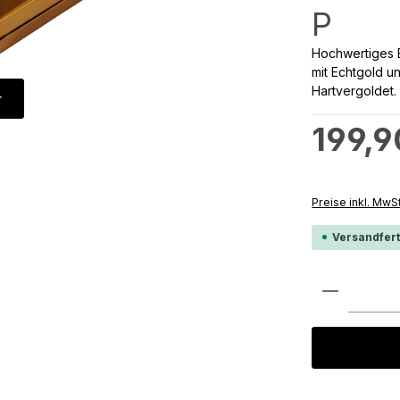
P
Hochwertiges E
mit Echtgold u
Hartvergoldet.
r
Regulärer Preis
199,9
Preise inkl. MwS
Versandfert
Produkt 