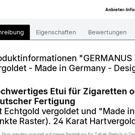
Anbieter-Inf
hreibung
Eigenschaften
Bewertungen
oduktinformationen "GERMANUS Zi
rgoldet - Made in Germany - Desig
chwertiges Etui für Zigaretten o
utscher Fertigung
t Echtgold vergoldet und "Made i
nkte Raster). 24 Karat Hartvergol
 Etuis werden speziell auf meine Bestellung für Tabak Pietsch in Deu