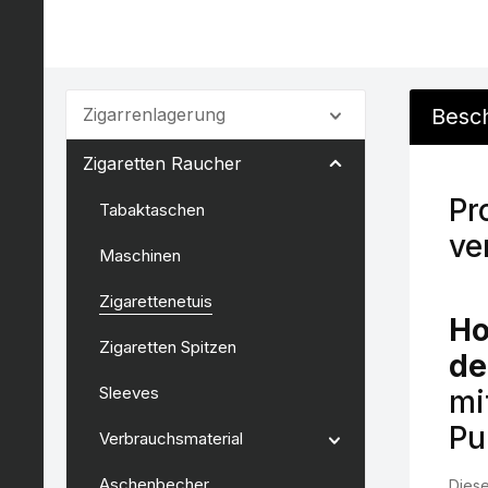
Zigarrenlagerung
Besc
Zigaretten Raucher
Pr
Tabaktaschen
ve
Maschinen
Zigarettenetuis
Ho
Zigaretten Spitzen
de
Sleeves
mi
Pu
Verbrauchsmaterial
Aschenbecher
Diese