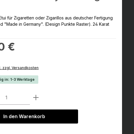
tui für Zigaretten oder Zigarillos aus deutscher Fertigung
nd "Made in Germany". (Design Punkte Raster). 24 Karat
:
0 €
t. zzgl. Versandkosten
ig in: 1-3 Werktage
Anzahl: Gib den gewünschten Wert ein 
In den Warenkorb