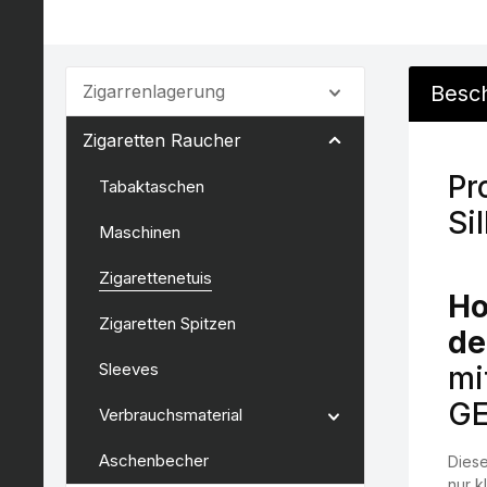
Zigarrenlagerung
Besc
Zigaretten Raucher
Pr
Tabaktaschen
Si
Maschinen
Zigarettenetuis
Ho
Zigaretten Spitzen
de
Sleeves
mi
G
Verbrauchsmaterial
Aschenbecher
Diese
nur k