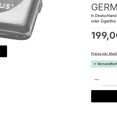
GER
In Deutschland
oder Zigarillos
Regulärer Preis
199,0
r
Preise inkl. MwS
Versandfert
Produkt 