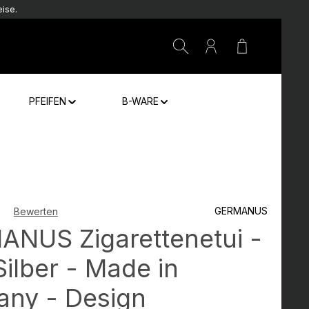
ise.
Warenkorb e
PFEIFEN
B-WARE
GERMANUS
Bewerten
che Bewertung von 0 von 5 Sternen
NUS Zigarettenetui -
Silber - Made in
ny - Design