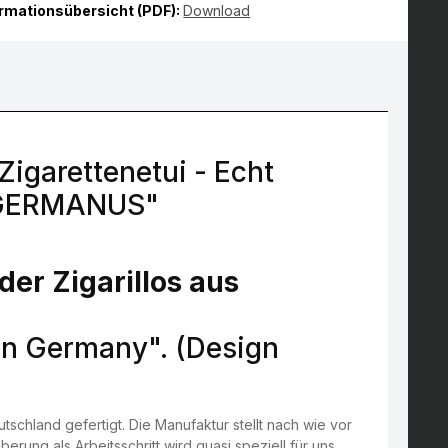
ormationsübersicht (PDF):
Download
garettenetui - Echt
n GERMANUS"
der Zigarillos aus
 in Germany". (Design
tschland gefertigt. Die Manufaktur stellt nach wie vor
berung als Arbeitsschritt wird quasi speziell für uns