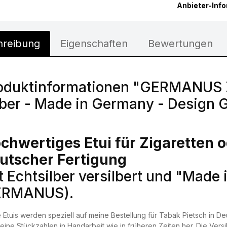
Anbieter-Inf
hreibung
Eigenschaften
Bewertungen
oduktinformationen "GERMANUS Zi
lber - Made in Germany - Desig
chwertiges Etui für Zigaretten o
utscher Fertigung
t Echtsilber versilbert und "Made
ERMANUS).
 Etuis werden speziell auf meine Bestellung für Tabak Pietsch in Deu
leine Stückzahlen in Handarbeit wie in früheren Zeiten her. Die Versil