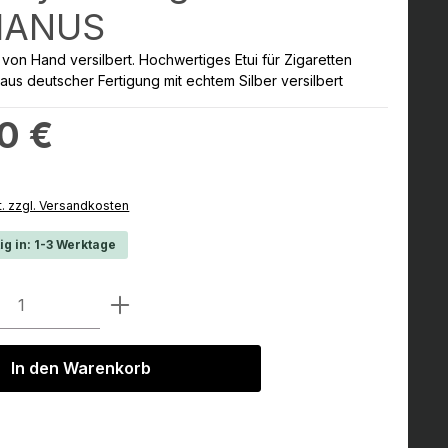
MANUS
 von Hand versilbert. Hochwertiges Etui für Zigaretten
 aus deutscher Fertigung mit echtem Silber versilbert
:
0 €
t. zzgl. Versandkosten
ig in: 1-3 Werktage
Anzahl: Gib den gewünschten Wert ein 
In den Warenkorb