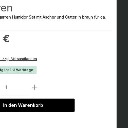
ren
ren Humidor Set mit Ascher und Cutter in braun für ca.
:
 €
t. zzgl. Versandkosten
ig in: 1-3 Werktage
Anzahl: Gib den gewünschten Wert ein 
In den Warenkorb