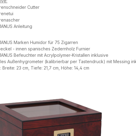
ive:
renschneider Cutter
renetui
rrenascher
ANUS Anleitung
ANUS Marken Humidor für 75 Zigarren
eckel - innen spanisches Zedernholz Furnier
NUS Befeuchter mit Acrylpolymer-Kristallen inklusive
ales Außenhygrometer (kalibrierbar per Tastendruck) mit Messing in
 Breite: 23 cm, Tiefe: 21,7 cm, Höhe: 14,4 cm