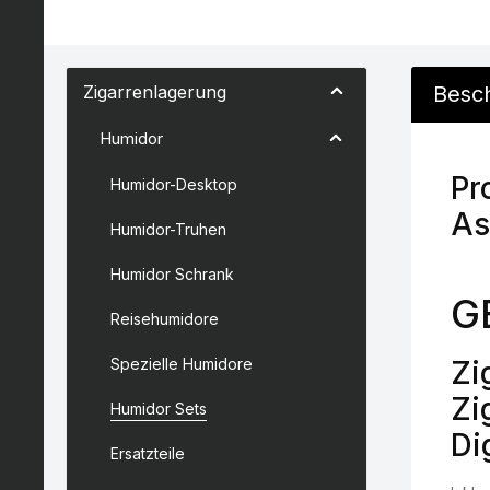
Zigarrenlagerung
Besc
Humidor
Pr
Humidor-Desktop
As
Humidor-Truhen
Humidor Schrank
G
Reisehumidore
Spezielle Humidore
Zi
Zi
Humidor Sets
Di
Ersatzteile