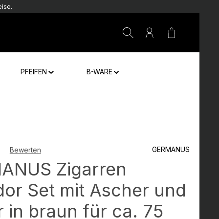
ise.
Warenkorb e
PFEIFEN
B-WARE
GERMANUS
Bewerten
che Bewertung von 0 von 5 Sternen
ANUS Zigarren
or Set mit Ascher und
r in braun für ca. 75