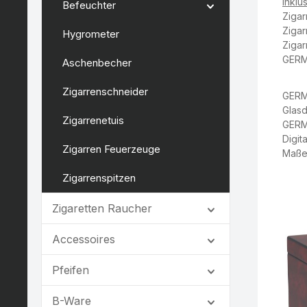
Inklus
Befeuchter
Zigar
Zigar
Hygrometer
Ziga
GERM
Aschenbecher
Zigarrenschneider
GERM
Glasd
Zigarrenetuis
GERMA
Digit
Zigarren Feuerzeuge
Maße:
Zigarrenspitzen
Zigaretten Raucher
Accessoires
Pfeifen
B-Ware