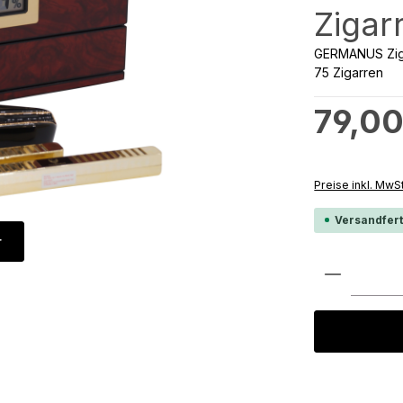
Zigar
GERMANUS Zigar
75 Zigarren
Regulärer Preis
79,00
Preise inkl. MwS
Versandfert
r
Produkt 