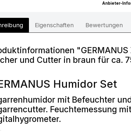
Anbieter-Inf
hreibung
Eigenschaften
Bewertungen
oduktinformationen "GERMANUS Z
cher und Cutter in braun für ca. 
ERMANUS Humidor Set
garrenhumidor mit Befeuchter un
garrencutter. Feuchtemessung mit
gitalhygrometer.