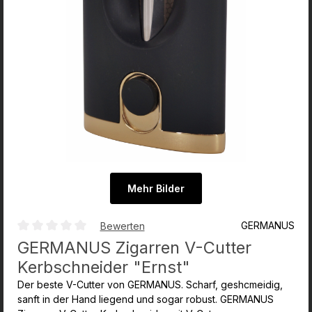
Mehr Bilder
GERMANUS
Bewerten
Durchschnittliche Bewertung von 0 von 5 Sternen
GERMANUS Zigarren V-Cutter
Kerbschneider "Ernst"
Der beste V-Cutter von GERMANUS. Scharf, geshcmeidig,
sanft in der Hand liegend und sogar robust. GERMANUS