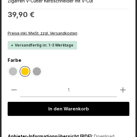
Zigarren V-Cutter Kerbschneider mit V-Cut
Regulärer Preis:
39,90 €
Preise inkl. MwSt. zzgl. Versandkosten
Versandfertig in: 1-3 Werktage
auswählen
Farbe
Silber
Gold
Dunkles Silber
Produkt Anzahl: Gib den gewünschten Wert ein od
In den Warenkorb
Anbieter-Informationsübersicht (PDF):
Download