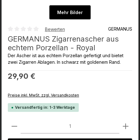
Mehr Bilder
GERMANUS
Bewerten
Durchschnittliche Bewertung von 0 von 5 Sternen
GERMANUS Zigarrenascher aus
echtem Porzellan - Royal
Der Ascher ist aus echtem Porzellan gefertigt und bietet
zwei Zigarren Ablagen. In schwarz mit goldenem Rand.
Regulärer Preis:
29,90 €
Preise inkl. MwSt. zzgl. Versandkosten
Versandfertig in: 1-3 Werktage
Produkt Anzahl: Gib den gewünschten Wert ein od