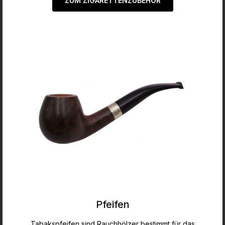
ZUM ZIGARETTENZUBEHÖR
Pfeifen
Tabakspfeifen sind Rauchhölzer bestimmt für das