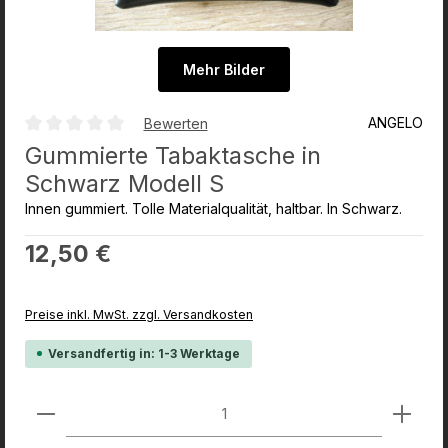
Mehr Bilder
ANGELO
Bewerten
Durchschnittliche Bewertung von 0 von 5 Sternen
Gummierte Tabaktasche in
Schwarz Modell S
Innen gummiert. Tolle Materialqualität, haltbar. In Schwarz.
Regulärer Preis:
12,50 €
Preise inkl. MwSt. zzgl. Versandkosten
Versandfertig in: 1-3 Werktage
Produkt Anzahl: Gib den gewünschten Wert ein od