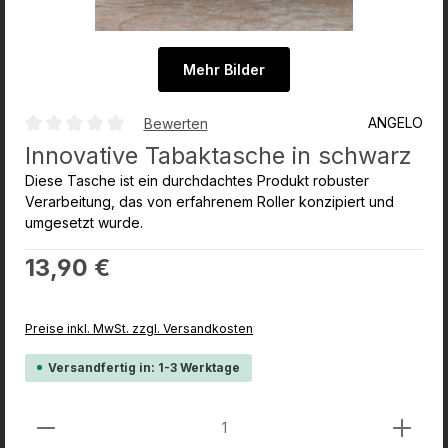
Mehr Bilder
ANGELO
Bewerten
Durchschnittliche Bewertung von 0 von 5 Sternen
Innovative Tabaktasche in schwarz
Diese Tasche ist ein durchdachtes Produkt robuster
Verarbeitung, das von erfahrenem Roller konzipiert und
umgesetzt wurde.
Regulärer Preis:
13,90 €
Preise inkl. MwSt. zzgl. Versandkosten
Versandfertig in: 1-3 Werktage
Produkt Anzahl: Gib den gewünschten Wert ein od