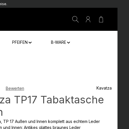
ise.
Warenkorb e
PFEIFEN
B-WARE
Kavatza
Bewerten
che Bewertung von 0 von 5 Sternen
za TP17 Tabaktasche
h
a, TP 17 Außen und Innen komplett aus echtem Leder
en und Innen: Antikes glattes braunes Leder