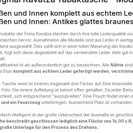
ßen und Innen komplett aus echtem Led
ßen und Innen: Antikes glattes braune
rodukte der Firma Kavatza stechen durch ihre tolle Lederqualität
taschen hervor. Ausnahmelos alle Modelle sind aus Leder in wertige
and ausgewählt. Dies zahlt sich in einer tollen Maserung der Kavat
, fügt sich diese abgestimmt auf das verwendete Leder stets gut i
kt.
altbarkeit ist als außerordentlich gut zu bezeichnen. Alle
Nähte
sin
e Etuis
komplett aus echtem Leder gefertigt werden
,
verströme
 Tasche weist im Inneren insgesamt drei Fächer auf. Eine Innenseite 
 Foto. Die innere Aufteilung ist betont offen gehalten. Da jeder Ben
chkeit, sich entsprechend "auszubreiten". Eine Pouch findet innen e
r und ein Feuerzeug
unterbringen. Ausreichend Platz ist vorhanden.
irklich intelligent ist der große Unterschied der Ausmaße im gesc
he beschreibt geschlossen lediglich eine Fläche von 16,00 x 8,
 große Unterlage für den Prozess des Drehens.