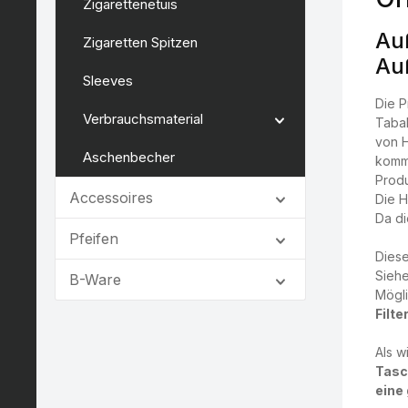
Zigarettenetuis
Au
Zigaretten Spitzen
Au
Sleeves
Die P
Verbrauchsmaterial
Tabak
von H
Aschenbecher
kommt
Produ
Accessoires
Die H
Da di
Pfeifen
Diese
Siehe
B-Ware
Mögli
Filte
Als w
Tasc
eine