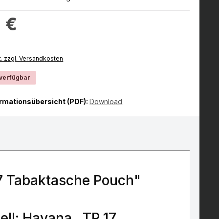
:
 €
t. zzgl. Versandkosten
 verfügbar
ormationsübersicht (PDF):
Download
7 Tabaktasche Pouch"
ll: Havana , TP 17