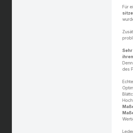
Für 
sitz
wurd
Zusät
probl
Sehr
ihre
Denn 
des P
Echt
Optim
Blätt
Hochw
Maße
Maße
Werti
Leder