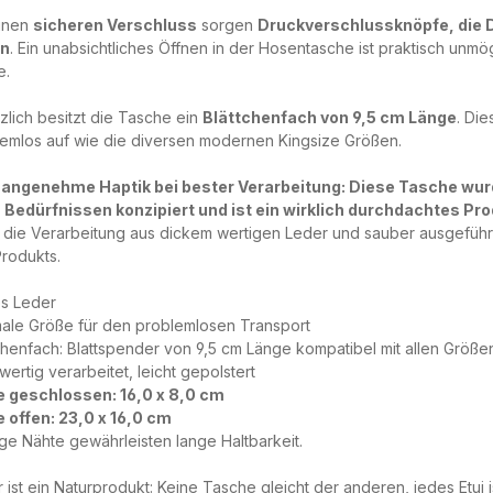
einen
sicheren Verschluss
sorgen
Druckverschlussknöpfe, die D
en
. Ein unabsichtliches Öffnen in der Hosentasche ist praktisch unm
e.
zlich besitzt die Tasche ein
Blättchenfach von 9,5 cm Länge
. Di
emlos auf wie die diversen modernen Kingsize Größen.
 angenehme Haptik bei bester Verarbeitung: Diese Tasche wurd
n Bedürfnissen konzipiert und ist ein wirklich durchdachtes Pr
die Verarbeitung aus dickem wertigen Leder und sauber ausgeführ
rodukts.
es Leder
ale Größe für den problemlosen Transport
chenfach: Blattspender von 9,5 cm Länge kompatibel mit allen Größe
ertig verarbeitet, leicht gepolstert
 geschlossen: 16,0 x 8,0 cm
 offen: 23,0 x 16,0 cm
ge Nähte gewährleisten lange Haltbarkeit.
 ist ein Naturprodukt: Keine Tasche gleicht der anderen, jedes Etui