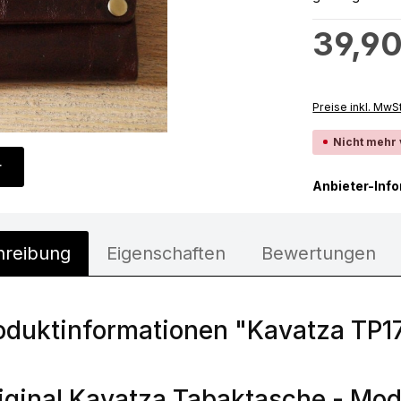
Regulärer Preis
39,90
Preise inkl. MwS
Nicht mehr
r
Anbieter-Inf
hreibung
Eigenschaften
Bewertungen
oduktinformationen "Kavatza TP1
iginal Kavatza Tabaktasche - Mode