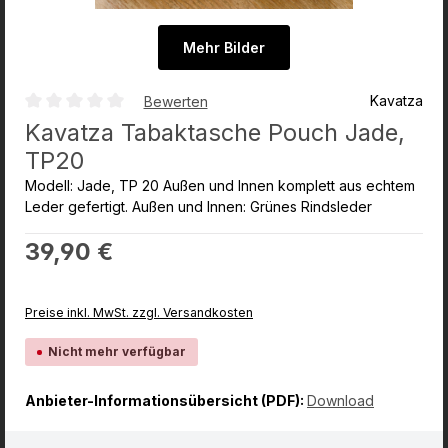
Mehr Bilder
Kavatza
Bewerten
Durchschnittliche Bewertung von 0 von 5 Sternen
Kavatza Tabaktasche Pouch Jade,
TP20
Modell: Jade, TP 20 Außen und Innen komplett aus echtem
Leder gefertigt. Außen und Innen: Grünes Rindsleder
Regulärer Preis:
39,90 €
Preise inkl. MwSt. zzgl. Versandkosten
Nicht mehr verfügbar
Anbieter-Informationsübersicht (PDF):
Download