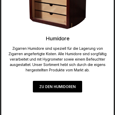
die verwendete Lederqualität neutral im
Geruch.Wichtig: Die Tabaktasche bietet genug Platz
für den Inhalt einer Standard Pouch Tabak.Das Leder
nimmt Kratzer und Abreibungen auf und entwickelt so
eine einmalige Patina. Dies ist ausdrücklich gewollt.
Leder ist ein Naturprodukt. Bei einem möglichst
naturbelassenen Leder wie diesem sind
Farbabweichungen von Einzelexemplaren möglich.
Humidore
Jedes Etui ist ein Unikat. Wir bemühen uns, die
Bandbreite möglichst niedrig zu halten. Maße geöffnet:
Zigarren Humidore sind speziell für die Lagerung von
ca. 230 x 160 mmMaße geschlossen: ca. 160 x 80 x 24
Zigarren angefertigte Kisten. Alle Humidore sind sorgfältig
mm2 InnentaschenVerschluss mit 2
Magnetverschlussknöpfen
verarbeitet und mit Hygrometer sowie einem Befeuchter
ausgestattet. Unser Sortiment hebt sich durch die eigens
hergestellten Produkte vom Markt ab.
ZU DEN HUMIDOREN