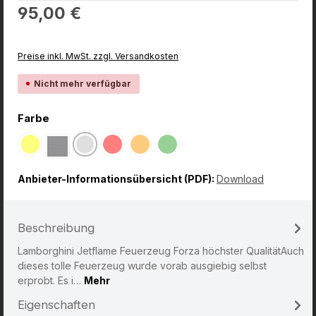
Regulärer Preis:
95,00 €
Preise inkl. MwSt. zzgl. Versandkosten
Nicht mehr verfügbar
auswählen
Farbe
Gelb
Silber
Rot
Orange
Grün
(Diese Option ist zurzeit nicht verfügbar.)
(Diese Option ist zurzeit nicht verfügbar.)
(Diese Option ist zurzeit nicht verfügbar.)
(Diese Option ist zurzeit nicht verfügbar.)
(Diese Option ist zurzeit nicht verfü
Carbon Optik Schwarz
(Diese Option ist zurzeit nicht verfügbar.)
Anbieter-Informationsübersicht (PDF):
Download
Beschreibung
Lamborghini Jetflame Feuerzeug Forza höchster QualitätAuch
dieses tolle Feuerzeug wurde vorab ausgiebig selbst
erprobt. Es i…
Mehr
Eigenschaften