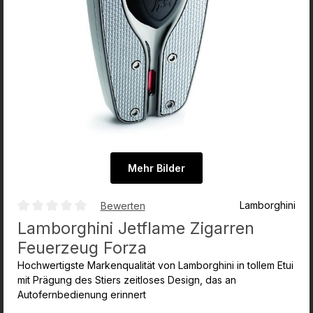
Mehr Bilder
Lamborghini
Bewerten
Durchschnittliche Bewertung von 0 von 5 Sternen
Lamborghini Jetflame Zigarren
Feuerzeug Forza
Hochwertigste Markenqualität von Lamborghini in tollem Etui
mit Prägung des Stiers zeitloses Design, das an
Autofernbedienung erinnert