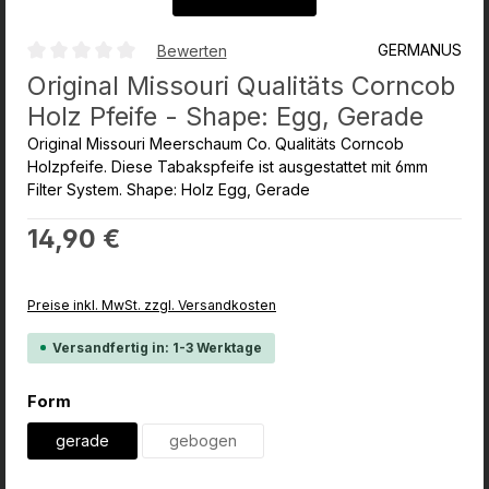
GERMANUS
Bewerten
Durchschnittliche Bewertung von 0 von 5 Sternen
Original Missouri Qualitäts Corncob
Holz Pfeife - Shape: Egg, Gerade
Original Missouri Meerschaum Co. Qualitäts Corncob
Holzpfeife. Diese Tabakspfeife ist ausgestattet mit 6mm
Filter System. Shape: Holz Egg, Gerade
Regulärer Preis:
14,90 €
Preise inkl. MwSt. zzgl. Versandkosten
Versandfertig in: 1-3 Werktage
auswählen
Form
gerade
gebogen