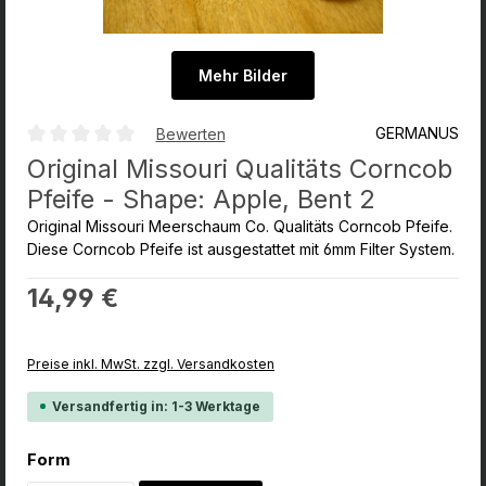
Mehr Bilder
GERMANUS
Bewerten
Durchschnittliche Bewertung von 0 von 5 Sternen
Original Missouri Qualitäts Corncob
Pfeife - Shape: Apple, Bent 2
Original Missouri Meerschaum Co. Qualitäts Corncob Pfeife.
Diese Corncob Pfeife ist ausgestattet mit 6mm Filter System.
Regulärer Preis:
14,99 €
Preise inkl. MwSt. zzgl. Versandkosten
Versandfertig in: 1-3 Werktage
auswählen
Form