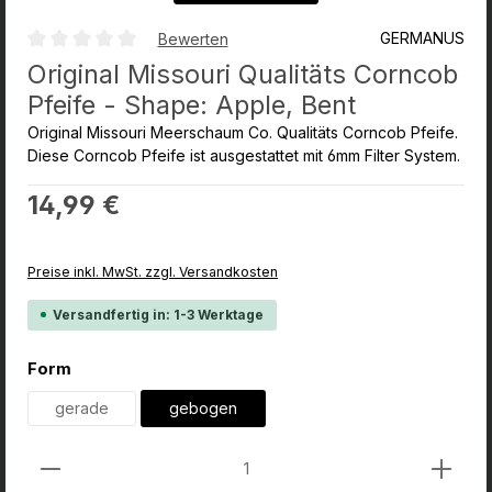
GERMANUS
Bewerten
Durchschnittliche Bewertung von 0 von 5 Sternen
Original Missouri Qualitäts Corncob
Pfeife - Shape: Apple, Bent
Original Missouri Meerschaum Co. Qualitäts Corncob Pfeife.
Diese Corncob Pfeife ist ausgestattet mit 6mm Filter System.
Regulärer Preis:
14,99 €
Preise inkl. MwSt. zzgl. Versandkosten
Versandfertig in: 1-3 Werktage
auswählen
Form
gerade
gebogen
Produkt Anzahl: Gib den gewünschten Wert ein od