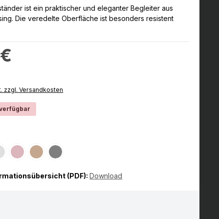
tänder ist ein praktischer und eleganter Begleiter aus
ng. Die veredelte Oberfläche ist besonders resistent
:
 €
t. zzgl. Versandkosten
 verfügbar
hlen
er
Silber
Rosegold
Hellbraun
Schwarz
Option ist zurzeit nicht verfügbar.)
(Diese Option ist zurzeit nicht verfügbar.)
(Diese Option ist zurzeit nicht verfügbar.)
(Diese Option ist zurzeit nicht verfügbar.)
(Diese Option ist zurzeit nicht verfügbar.)
ormationsübersicht (PDF):
Download