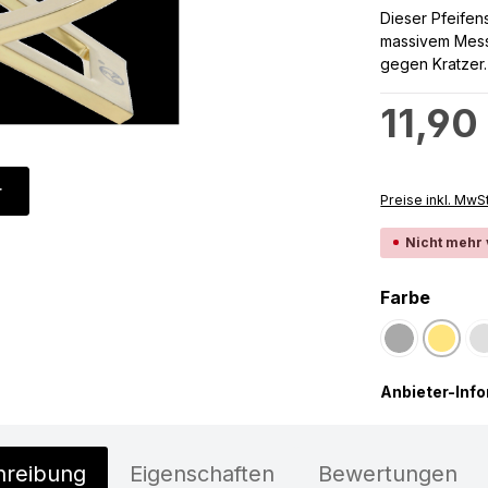
Dieser Pfeifens
massivem Messi
gegen Kratzer.
Regulärer Preis
11,90
r
Preise inkl. MwS
Nicht mehr
auswä
Farbe
Dunkles Silb
Gold
(Diese 
Anbieter-Inf
hreibung
Eigenschaften
Bewertungen