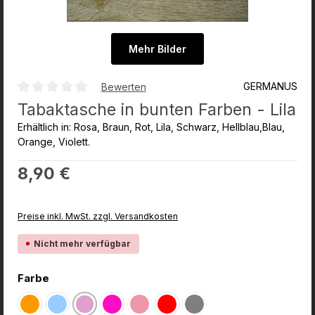
Mehr Bilder
GERMANUS
Bewerten
Durchschnittliche Bewertung von 0 von 5 Sternen
Tabaktasche in bunten Farben - Lila
Erhältlich in: Rosa, Braun, Rot, Lila, Schwarz, Hellblau,Blau,
Orange, Violett.
Regulärer Preis:
8,90 €
Preise inkl. MwSt. zzgl. Versandkosten
Nicht mehr verfügbar
auswählen
Farbe
Orange
Hellblau
Lila
Pink
Rosa
Rot
Schwarz
(Diese Option ist zurzeit nicht verfügbar.)
(Diese Option ist zurzeit nicht verfügbar.)
(Diese Option ist zurzeit nich