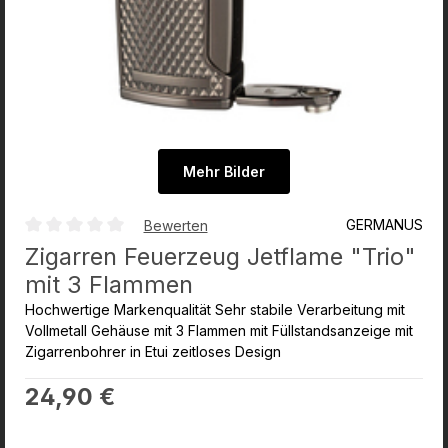
Mehr Bilder
GERMANUS
Bewerten
Durchschnittliche Bewertung von 0 von 5 Sternen
Zigarren Feuerzeug Jetflame "Trio"
mit 3 Flammen
Hochwertige Markenqualität Sehr stabile Verarbeitung mit
Vollmetall Gehäuse mit 3 Flammen mit Füllstandsanzeige mit
Zigarrenbohrer in Etui zeitloses Design
Regulärer Preis:
24,90 €