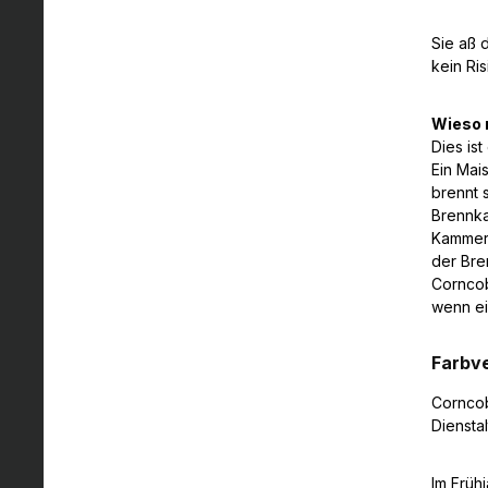
Sie aß 
kein Ris
Wieso 
Dies is
Ein Mai
brennt 
Brennka
Kammer.
der Bre
Corncob
wenn ei
Farbv
Corncob
Diensta
Im Früh