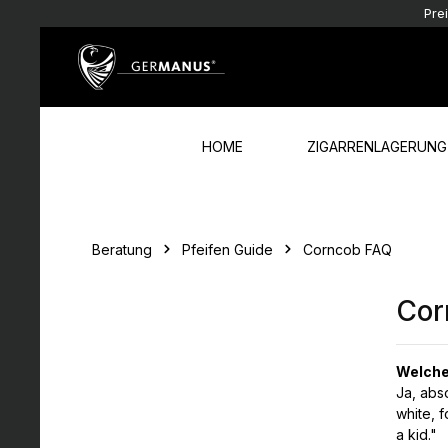
Pre
Zum Hauptinhalt springen
Zur Hauptnavigation springen
HOME
ZIGARRENLAGERUNG
Beratung
Pfeifen Guide
Corncob FAQ
Cor
Welche
Ja, abs
white, f
a kid."