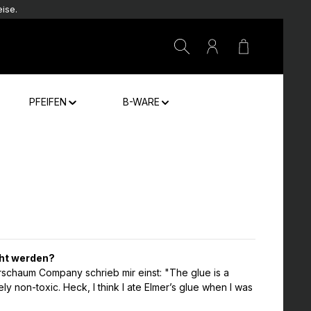
ise.
Warenkorb e
PFEIFEN
B-WARE
cht werden?
erschaum Company schrieb mir einst: "The glue is a
ly non-toxic. Heck, I think I ate Elmer’s glue when I was