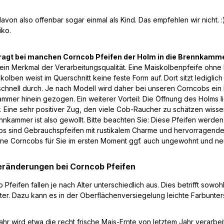
davon also offenbar sogar einmal als Kind. Das empfehlen wir nicht. 
iko.
ragt bei manchen Corncob Pfeifen der Holm in die Brennkamm
t ein Merkmal der Verarbeitungsqualität. Eine Maiskolbenpfeife ohne
skolben weist im Querschnitt keine feste Form auf. Dort sitzt ledigli
schnell durch. Je nach Modell wird daher bei unseren Corncobs ein Ho
mmer hinein gezogen. Ein weiterer Vorteil: Die Öffnung des Holms li
 Eine sehr positiver Zug, den viele Cob-Raucher zu schätzen wissen,
nnkammer ist also gewollt. Bitte beachten Sie: Diese Pfeifen werden 
s sind Gebrauchspfeifen mit rustikalem Charme und hervorragenden
ne Corncobs für Sie im ersten Moment ggf. auch ungewohnt und ne
eränderungen bei Corncob Pfeifen
 Pfeifen fallen je nach Alter unterschiedlich aus. Dies betrifft sowo
lter. Dazu kann es in der Oberflächenversiegelung leichte Farbunt
jahr wird etwa die recht frische Mais-Ernte von letztem Jahr verarbe