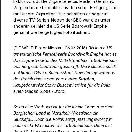
Exklusivprodukte. Zigarettenetuis Made in Germany.
Vergleichbare Produkte aus deutscher Fertigung sind
rar. Unsere Zigaretten Etuis schafften es sogar in
diverse TV Serien. Neben der BBC war dies unter
anderen sei hier die US Serie Boardwalk Empire
genannt wie beigefügtes Foto illustriert.
(DIE WELT: Birger Nicolau, 06.06.2016)
Bis in die US-
amerikanische Fernsehserie Boardwalk Empire hat es
das Zigarettenetui des Mittelständlers Tabak Pietsch
aus Bergisch Gladbach geschafft. Die Kultserie spielt
in Atlantic City im Bundesstaat New Jersey während
der Prohibition in den Vereinigten Staaten,
Hauptdarsteller Steve Buscemi erhielt für die Rolle
einen Golden Globe Award.
Solch eine Werbung ist für die kleine Firma aus dem
Bergischen Land in Nordrhein-Westfalen ein
Glücksfall. Doch die Politik sorgt jetzt ungewollt für
noch mehr Wachstum bei Tabak Pietsch. Denn seit
dem 20. Mai müssen alle neu produzierten